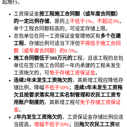
起施行。
工资保证金
按工程施工合同额（或年度合同额）
的一定比例存储
，原则上
不低于1%，不超过3%
，
单个工程合同额较高的，可设定存储上限。
总包单位在同一工资保证金管理地区有
多个在建
工程
，存储比例可适当下浮但
不得低于施工合同
额（或年度合同额）的0.5%
。
施工合同额低于300万元的
工程，且该工程的总包
单位在签订施工合同前一年内承建的工程未发生
工资拖欠的，可
免于存储工资保证金
。
连续2年未发生工资拖欠的
，其新增工程应降低存
储比例，降幅
不低于50%
；
连续3年未发生工资拖
欠且按要求落实用工实名制管理和农民工工资专
用账户制度的
，其新增工程可
免于存储工资保证
金
。
2年内发生工资拖欠的
，工资保证金存储比例应适
当提高，
增幅不低于50%
；因
拖欠农民工工资
被