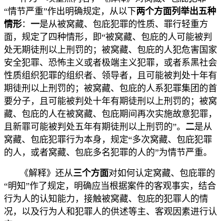
“情节严重”作出明确规定，从以下
两个方面列举出五种
情形
：
一
是从被窝藏、包庇犯罪的性质、罪行轻重方
面，规定了四种情形，即“被窝藏、包庇的人可能被判
处无期徒刑以上刑罚的；被窝藏、包庇的人犯危害国家
安全犯罪、恐怖主义或者极端主义犯罪，或者系黑社会
性质组织犯罪的组织者、领导者，且可能被判处十年有
期徒刑以上刑罚的；被窝藏、包庇的人系犯罪集团的首
要分子，且可能被判处十年有期徒刑以上刑罚的；被窝
藏、包庇的人在被窝藏、包庇期间再次实施故意犯罪，
且新罪可能被判处五年有期徒刑以上刑罚的”。
二
是从
窝藏、包庇犯罪行为本身，规定“多次窝藏、包庇犯罪
的人，或者窝藏、包庇多名犯罪的人的”为情节严重。
《解释》还从
三个方面
对如何认定窝藏、包庇罪的
“明知”作了规定，明确应当根据案件的客观事实，结合
行为人的认知能力，接触被窝藏、包庇的犯罪人的情
况，以及行为人和犯罪人的供述等主、客观因素进行认