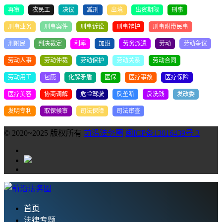
再审
农民工
决议
减刑
出境
出资期限
刑事
刑事业务
刑事案件
刑事诉讼
刑事辩护
刑事附带民事
刑附民
判决裁定
利率
加班
劳务派遣
劳动
劳动争议
劳动人事
劳动仲裁
劳动保护
劳动关系
劳动合同
劳动用工
包庇
化解矛盾
医保
医疗事故
医疗保险
医疗美容
协商调解
危险驾驶
反垄断
反洗钱
发改委
发明专利
取保候审
司法保障
司法审查
© 2020~2025 版权所有
前沿法务圈
闽ICP备13016439号-3
首页
法律专题