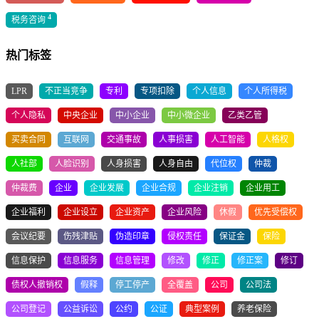
4
税务咨询
热门标签
LPR
不正当竞争
专利
专项扣除
个人信息
个人所得税
个人隐私
中央企业
中小企业
中小微企业
乙类乙管
买卖合同
互联网
交通事故
人事损害
人工智能
人格权
人社部
人脸识别
人身损害
人身自由
代位权
仲裁
仲裁费
企业
企业发展
企业合规
企业注销
企业用工
企业福利
企业设立
企业资产
企业风险
休假
优先受偿权
会议纪要
伤残津贴
伪造印章
侵权责任
保证金
保险
信息保护
信息服务
信息管理
修改
修正
修正案
修订
债权人撤销权
假释
停工停产
全覆盖
公司
公司法
公司登记
公益诉讼
公约
公证
典型案例
养老保险