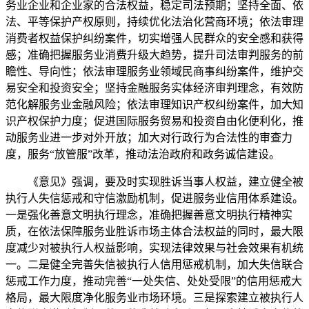
务业企业和企业家的合法权益，稳定司法预期；坚持全面、依
法、平等保护产权原则，持续优化法治化营商环境；依法审理
消费者权益保护纠纷案件，切实增强人民群众的安全感和获得
感；准确把握服务业消费升级大趋势，提升司法审判服务的前
瞻性、导向性；依法审理服务业领域民商事纠纷案件，维护交
易安全和投资安全；坚持金融服务实体经济审判理念，有效防
范化解服务业金融风险；依法审理知识产权纠纷案件，加大知
识产权保护力度；促进国际服务贸易和投资自由化便利化，推
动服务业进一步对外开放；加大对行政行为合法性的审查力
度，服务“放管服”改革，推动法治政府和政务诚信建设。
《意见》强调，要及时实现胜诉当事人权益，建立健全被
执行人失信惩戒和守信激励机制，促进服务业信用体系建设。
一是强化善意文明执行理念，准确把握善意文明执行精神实
质，在依法保障服务业胜诉市场主体合法权益的同时，最大限
度减少对被执行人权益影响，实现法律效果与社会效果有机统
一。二是健全完善失信被执行人信用惩戒机制，加大失信联合
惩戒工作力度，推动完善“一处失信、处处受限”的信用惩戒大
格局，最大限度净化服务业市场环境。三是探索建立被执行人