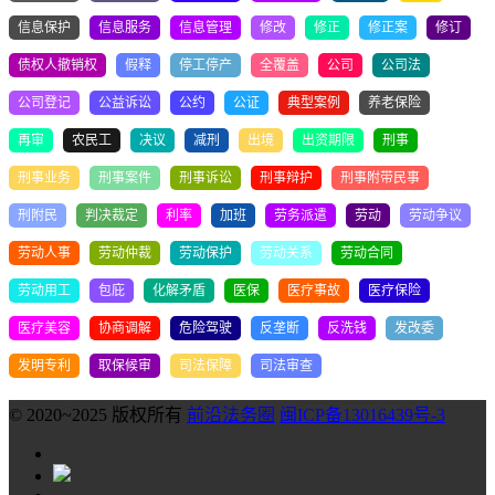
信息保护
信息服务
信息管理
修改
修正
修正案
修订
债权人撤销权
假释
停工停产
全覆盖
公司
公司法
公司登记
公益诉讼
公约
公证
典型案例
养老保险
再审
农民工
决议
减刑
出境
出资期限
刑事
刑事业务
刑事案件
刑事诉讼
刑事辩护
刑事附带民事
刑附民
判决裁定
利率
加班
劳务派遣
劳动
劳动争议
劳动人事
劳动仲裁
劳动保护
劳动关系
劳动合同
劳动用工
包庇
化解矛盾
医保
医疗事故
医疗保险
医疗美容
协商调解
危险驾驶
反垄断
反洗钱
发改委
发明专利
取保候审
司法保障
司法审查
© 2020~2025 版权所有
前沿法务圈
闽ICP备13016439号-3