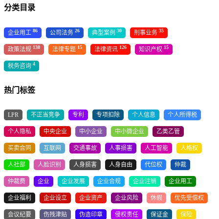
分类目录
86
26
30
35
企业用工
公司法务
典型案例
刑事业务
138
15
126
15
政策法规
法律专题
法律资讯
知识产权
4
税务咨询
热门标签
LPR
不正当竞争
专利
专项扣除
个人信息
个人所得税
个人隐私
中央企业
中小企业
中小微企业
乙类乙管
买卖合同
互联网
交通事故
人事损害
人工智能
人格权
人社部
人脸识别
人身损害
人身自由
代位权
仲裁
仲裁费
企业
企业发展
企业合规
企业注销
企业用工
企业福利
企业设立
企业资产
企业风险
休假
优先受偿权
会议纪要
伤残津贴
伪造印章
侵权责任
保证金
保险