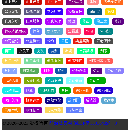
企业福利
企业设立
企业资产
企业风险
休假
优先受偿权
会议纪要
伤残津贴
伪造印章
侵权责任
保证金
保险
信息保护
信息服务
信息管理
修改
修正
修正案
修订
债权人撤销权
假释
停工停产
全覆盖
公司
公司法
公司登记
公益诉讼
公约
公证
典型案例
养老保险
再审
农民工
决议
减刑
出境
出资期限
刑事
刑事业务
刑事案件
刑事诉讼
刑事辩护
刑事附带民事
刑附民
判决裁定
利率
加班
劳务派遣
劳动
劳动争议
劳动人事
劳动仲裁
劳动保护
劳动关系
劳动合同
劳动用工
包庇
化解矛盾
医保
医疗事故
医疗保险
医疗美容
协商调解
危险驾驶
反垄断
反洗钱
发改委
发明专利
取保候审
司法保障
司法审查
© 2020~2025 版权所有
前沿法务圈
闽ICP备13016439号-3