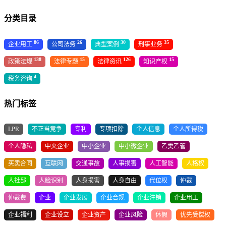
分类目录
86
26
30
35
企业用工
公司法务
典型案例
刑事业务
138
15
126
15
政策法规
法律专题
法律资讯
知识产权
4
税务咨询
热门标签
LPR
不正当竞争
专利
专项扣除
个人信息
个人所得税
个人隐私
中央企业
中小企业
中小微企业
乙类乙管
买卖合同
互联网
交通事故
人事损害
人工智能
人格权
人社部
人脸识别
人身损害
人身自由
代位权
仲裁
仲裁费
企业
企业发展
企业合规
企业注销
企业用工
企业福利
企业设立
企业资产
企业风险
休假
优先受偿权