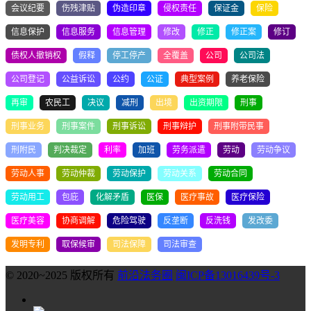
会议纪要
伤残津贴
伪造印章
侵权责任
保证金
保险
信息保护
信息服务
信息管理
修改
修正
修正案
修订
债权人撤销权
假释
停工停产
全覆盖
公司
公司法
公司登记
公益诉讼
公约
公证
典型案例
养老保险
再审
农民工
决议
减刑
出境
出资期限
刑事
刑事业务
刑事案件
刑事诉讼
刑事辩护
刑事附带民事
刑附民
判决裁定
利率
加班
劳务派遣
劳动
劳动争议
劳动人事
劳动仲裁
劳动保护
劳动关系
劳动合同
劳动用工
包庇
化解矛盾
医保
医疗事故
医疗保险
医疗美容
协商调解
危险驾驶
反垄断
反洗钱
发改委
发明专利
取保候审
司法保障
司法审查
© 2020~2025 版权所有
前沿法务圈
闽ICP备13016439号-3