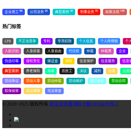
86
26
30
35
138
企业用工
公司法务
典型案例
刑事业务
政策法规
热门标签
LPR
不正当竞争
专利
专项扣除
个人信息
个人所得税
个
人脸识别
人身损害
人身自由
代位权
仲裁
仲裁费
企业
伪造印章
侵权责任
保证金
保险
信息保护
信息服务
信息
典型案例
养老保险
再审
农民工
决议
减刑
出境
出资
劳动争议
劳动人事
劳动仲裁
劳动保护
劳动关系
劳动合同
取保候审
司法保障
司法审查
© 2020~2025 版权所有
前沿法务圈
闽ICP备13016439号-3