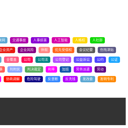
联网
交通事故
人事损害
人工智能
人格权
人社部
企业资产
企业风险
休假
优先受偿权
会议纪要
伤残津贴
全覆盖
公司
公司法
公司登记
公益诉讼
公约
公证
事
刑附民
判决裁定
利率
加班
劳务派遣
劳动
协商调解
危险驾驶
反垄断
反洗钱
发改委
发明专利