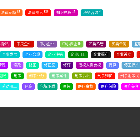
15
126
15
4
法律专题
法律资讯
知识产权
税务咨询
人隐私
中央企业
中小企业
中小微企业
乙类乙管
买卖合同
互
企业发展
企业合规
企业注销
企业用工
企业福利
企业设立
管理
修改
修正
修正案
修订
债权人撤销权
假释
停工停产
期限
刑事
刑事业务
刑事案件
刑事诉讼
刑事辩护
刑事附带民
劳动用工
包庇
化解矛盾
医保
医疗事故
医疗保险
医疗美容