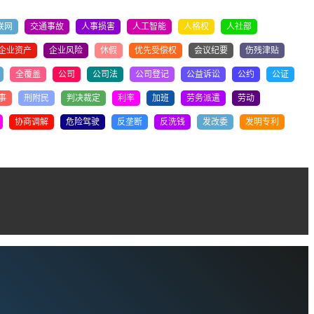
联网
交通事故
人事损害
人工智能
人格权
人社部
企业资产
企业风险
休假
优先受偿权
会议纪要
伤残津贴
全覆盖
公司
公司法
公司登记
公益诉讼
公约
公证
事
刑附民
判决裁定
利率
加班
劳务派遣
劳动
协商调解
危险驾驶
反垄断
反洗钱
发改委
发明专利