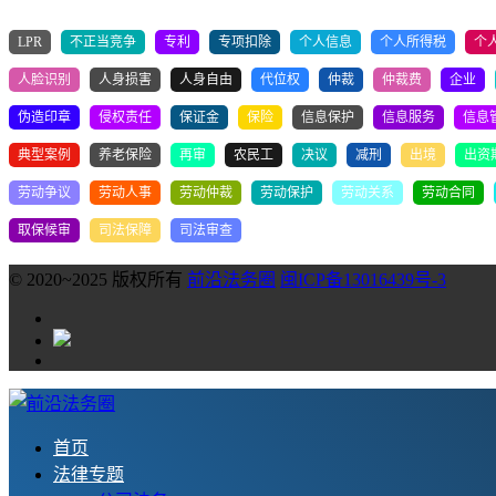
LPR
不正当竞争
专利
专项扣除
个人信息
个人所得税
个
人脸识别
人身损害
人身自由
代位权
仲裁
仲裁费
企业
伪造印章
侵权责任
保证金
保险
信息保护
信息服务
信息
典型案例
养老保险
再审
农民工
决议
减刑
出境
出资
劳动争议
劳动人事
劳动仲裁
劳动保护
劳动关系
劳动合同
取保候审
司法保障
司法审查
© 2020~2025 版权所有
前沿法务圈
闽ICP备13016439号-3
首页
法律专题