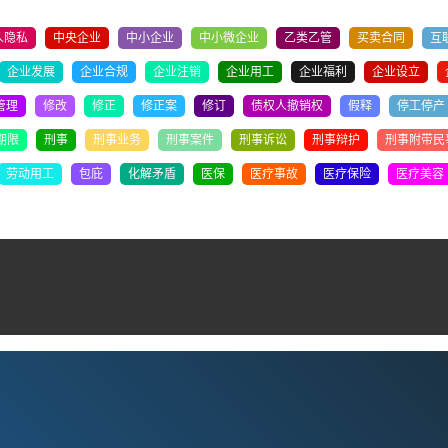
人隐私
中央企业
中小企业
中小微企业
乙类乙管
买卖合同
互
企业发展
企业合规
企业注销
企业用工
企业福利
企业设立
管理
修改
修正
修正案
修订
债权人撤销权
假释
停工停产
期限
刑事
刑事业务
刑事案件
刑事诉讼
刑事辩护
刑事附带民
劳动用工
包庇
化解矛盾
医保
医疗事故
医疗保险
医疗美容