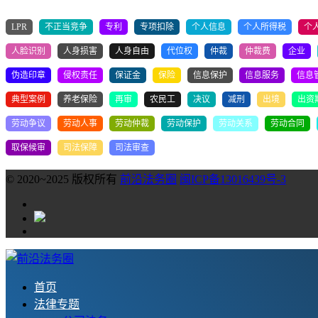
LPR
不正当竞争
专利
专项扣除
个人信息
个人所得税
个
人脸识别
人身损害
人身自由
代位权
仲裁
仲裁费
企业
伪造印章
侵权责任
保证金
保险
信息保护
信息服务
信息
典型案例
养老保险
再审
农民工
决议
减刑
出境
出资
劳动争议
劳动人事
劳动仲裁
劳动保护
劳动关系
劳动合同
取保候审
司法保障
司法审查
© 2020~2025 版权所有
前沿法务圈
闽ICP备13016439号-3
首页
法律专题