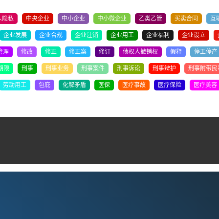
人隐私
中央企业
中小企业
中小微企业
乙类乙管
买卖合同
互
企业发展
企业合规
企业注销
企业用工
企业福利
企业设立
管理
修改
修正
修正案
修订
债权人撤销权
假释
停工停产
期限
刑事
刑事业务
刑事案件
刑事诉讼
刑事辩护
刑事附带民
劳动用工
包庇
化解矛盾
医保
医疗事故
医疗保险
医疗美容