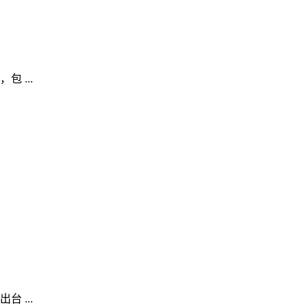
 ...
 ...