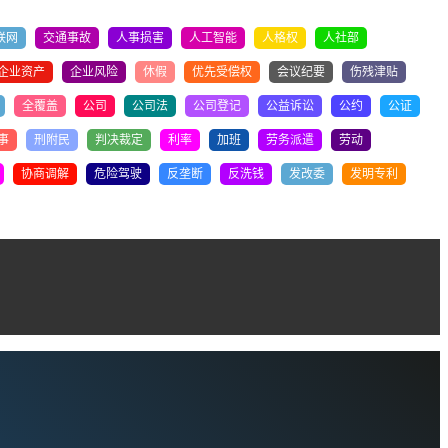
联网
交通事故
人事损害
人工智能
人格权
人社部
企业资产
企业风险
休假
优先受偿权
会议纪要
伤残津贴
全覆盖
公司
公司法
公司登记
公益诉讼
公约
公证
事
刑附民
判决裁定
利率
加班
劳务派遣
劳动
协商调解
危险驾驶
反垄断
反洗钱
发改委
发明专利