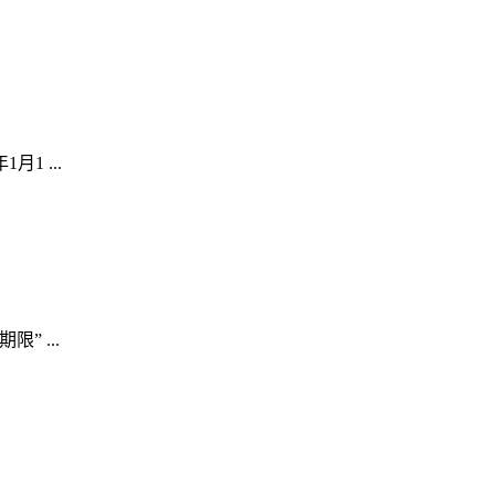
 ...
 ...