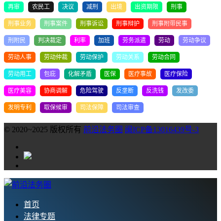
再审
农民工
决议
减刑
出境
出资期限
刑事
刑事业务
刑事案件
刑事诉讼
刑事辩护
刑事附带民事
刑附民
判决裁定
利率
加班
劳务派遣
劳动
劳动争议
劳动人事
劳动仲裁
劳动保护
劳动关系
劳动合同
劳动用工
包庇
化解矛盾
医保
医疗事故
医疗保险
医疗美容
协商调解
危险驾驶
反垄断
反洗钱
发改委
发明专利
取保候审
司法保障
司法审查
© 2020~2025 版权所有
前沿法务圈
闽ICP备13016439号-3
首页
法律专题