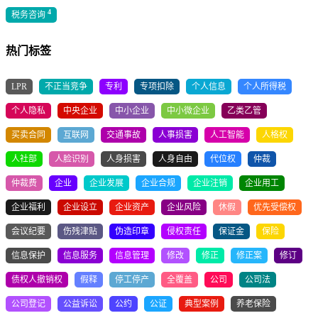
4
税务咨询
热门标签
LPR
不正当竞争
专利
专项扣除
个人信息
个人所得税
个人隐私
中央企业
中小企业
中小微企业
乙类乙管
买卖合同
互联网
交通事故
人事损害
人工智能
人格权
人社部
人脸识别
人身损害
人身自由
代位权
仲裁
仲裁费
企业
企业发展
企业合规
企业注销
企业用工
企业福利
企业设立
企业资产
企业风险
休假
优先受偿权
会议纪要
伤残津贴
伪造印章
侵权责任
保证金
保险
信息保护
信息服务
信息管理
修改
修正
修正案
修订
债权人撤销权
假释
停工停产
全覆盖
公司
公司法
公司登记
公益诉讼
公约
公证
典型案例
养老保险