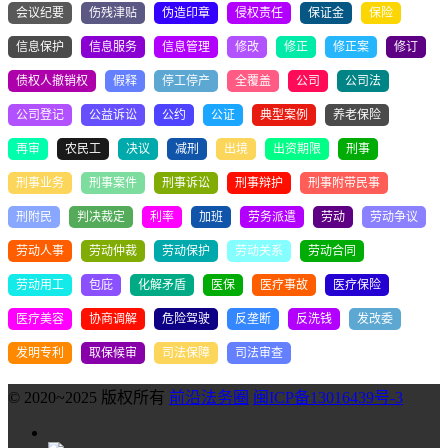
会议纪要
伤残津贴
伪造印章
侵权责任
保证金
保险
信息保护
信息服务
信息管理
修改
修正
修正案
修订
债权人撤销权
假释
停工停产
全覆盖
公司
公司法
公司登记
公益诉讼
公约
公证
典型案例
养老保险
再审
农民工
决议
减刑
出境
出资期限
刑事
刑事业务
刑事案件
刑事诉讼
刑事辩护
刑事附带民事
刑附民
判决裁定
利率
加班
劳务派遣
劳动
劳动争议
劳动人事
劳动仲裁
劳动保护
劳动关系
劳动合同
劳动用工
包庇
化解矛盾
医保
医疗事故
医疗保险
医疗美容
协商调解
危险驾驶
反垄断
反洗钱
发改委
发明专利
取保候审
司法保障
司法审查
© 2020~2025 版权所有
前沿法务圈
闽ICP备13016439号-3