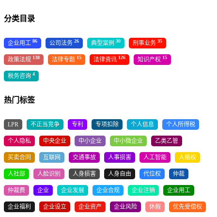
分类目录
86
26
30
35
企业用工
公司法务
典型案例
刑事业务
138
15
126
15
政策法规
法律专题
法律资讯
知识产权
4
税务咨询
热门标签
LPR
不正当竞争
专利
专项扣除
个人信息
个人所得税
个人隐私
中央企业
中小企业
中小微企业
乙类乙管
买卖合同
互联网
交通事故
人事损害
人工智能
人格权
人社部
人脸识别
人身损害
人身自由
代位权
仲裁
仲裁费
企业
企业发展
企业合规
企业注销
企业用工
企业福利
企业设立
企业资产
企业风险
休假
优先受偿权