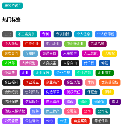
4
税务咨询
热门标签
LPR
不正当竞争
专利
专项扣除
个人信息
个人所得税
个人隐私
中央企业
中小企业
中小微企业
乙类乙管
买卖合同
互联网
交通事故
人事损害
人工智能
人格权
人社部
人脸识别
人身损害
人身自由
代位权
仲裁
仲裁费
企业
企业发展
企业合规
企业注销
企业用工
企业福利
企业设立
企业资产
企业风险
休假
优先受偿权
会议纪要
伤残津贴
伪造印章
侵权责任
保证金
保险
信息保护
信息服务
信息管理
修改
修正
修正案
修订
债权人撤销权
假释
停工停产
全覆盖
公司
公司法
公司登记
公益诉讼
公约
公证
典型案例
养老保险