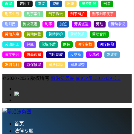
再审
农民工
决议
减刑
出境
出资期限
刑事
刑事业务
刑事案件
刑事诉讼
刑事辩护
刑事附带民事
刑附民
判决裁定
利率
加班
劳务派遣
劳动
劳动争议
劳动人事
劳动仲裁
劳动保护
劳动关系
劳动合同
劳动用工
包庇
化解矛盾
医保
医疗事故
医疗保险
医疗美容
协商调解
危险驾驶
反垄断
反洗钱
发改委
发明专利
取保候审
司法保障
司法审查
© 2020~2025 版权所有
前沿法务圈
闽ICP备13016439号-3
首页
法律专题