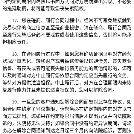
同约定的期限内尽快以书面方式向对方明确提出异议。不必要
的拖延耽搁，将可能导致您丧失索赔权。
17、您在磋商、履行合同过程中，经常不可避免地接触到
交易伙伴的商业信息甚至是商业秘密，请在磋商、履行合同乃
至履行完毕后务必不要泄露或者使用这些信息，否则将可能承
担相应责任。
18、在合同履行过程中，如果您有确切证据证明对方经营
状况严重恶化、转移财产或者抽逃资金以逃避债务、丧失商业
信誉、有丧失或者可能丧失履行债务能力的其他情形的，您可
以及时通知对方中止履行您依照合同约定应当先履行的义务，
等待对方提供适当担保。中止履行后，对方在合理期限内未恢
复履行能力并且未提供适当担保的，您可以解除合同。
19、一旦您的客户通知您解除合同而您对此存在异议，如
果合同中约定了异议期限，请您务必在约定期限内向对方以书
面方式提出。您如果在约定期限届满后才提出异议并向法院起
诉的，法院将无法支持；如果合同中没有约定异议期间，请您
务必在解除合同通知到达之日起三个月内向法院起诉，否则法