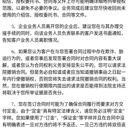
绍信、授权委托书、合同等文件上尽可能明确详细地列举授权
范围，以避免不必要的争议。业务完成后建议您尽快收回尚未
使用的介绍信、授权委托书、合同等文件。
5、企业业务人员离开您的企业后，建议您在与其办理交
接手续的同时，向该业务人员负责联系的客户发送书面通知，
告知客户业务人员离职情况。
6、如果您认为客户在与您签署合同过程中存在欺诈、胁
迫行为的，或者您事后发现签署合同时对合同内容有重大误
解，或者您认为合同权利义务安排显失公平的，您可以请求法
院撤销合同。但是务必自知道或者应当知道撤销事由之日起一
年内行使撤销权，否则您将失去请求法院撤销合同的权利。当
然，您在撤销权行使期限内提出的请求是否能得到法院支持还
将取决于您所举证据是否充分。
7、您在签订合同时可能为了确保合同履行而要求对方交
付定金，由于“定金”具有特定法律含义，请您务必注明“定金”
字样。您如果使用了“订金”、“保证金”等字样并且在合同中没
有明确表述一旦对方违约将不予返还、一旦己方违约将双倍返