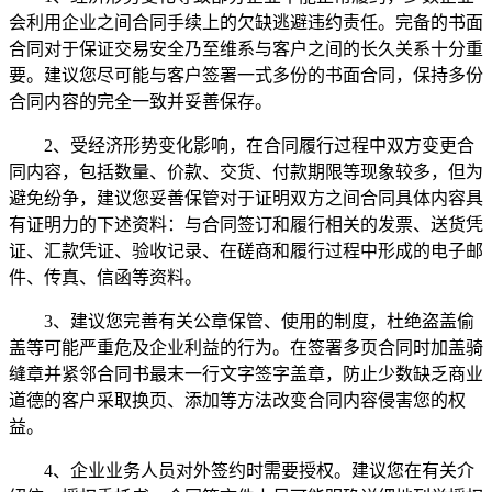
会利用企业之间合同手续上的欠缺逃避违约责任。完备的书面
合同对于保证交易安全乃至维系与客户之间的长久关系十分重
要。建议您尽可能与客户签署一式多份的书面合同，保持多份
合同内容的完全一致并妥善保存。
2、受经济形势变化影响，在合同履行过程中双方变更合
同内容，包括数量、价款、交货、付款期限等现象较多，但为
避免纷争，建议您妥善保管对于证明双方之间合同具体内容具
有证明力的下述资料：与合同签订和履行相关的发票、送货凭
证、汇款凭证、验收记录、在磋商和履行过程中形成的电子邮
件、传真、信函等资料。
3、建议您完善有关公章保管、使用的制度，杜绝盗盖偷
盖等可能严重危及企业利益的行为。在签署多页合同时加盖骑
缝章并紧邻合同书最末一行文字签字盖章，防止少数缺乏商业
道德的客户采取换页、添加等方法改变合同内容侵害您的权
益。
4、企业业务人员对外签约时需要授权。建议您在有关介