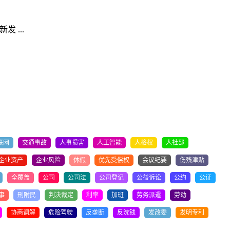
 ...
联网
交通事故
人事损害
人工智能
人格权
人社部
企业资产
企业风险
休假
优先受偿权
会议纪要
伤残津贴
全覆盖
公司
公司法
公司登记
公益诉讼
公约
公证
事
刑附民
判决裁定
利率
加班
劳务派遣
劳动
协商调解
危险驾驶
反垄断
反洗钱
发改委
发明专利