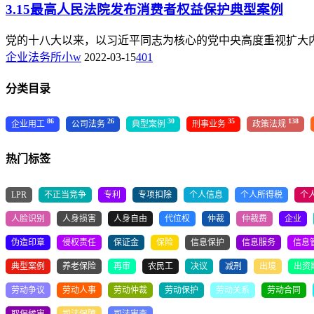
3.15最高人民法院发布消费者权益保护典型案例
党的十八大以来，以习近平同志为核心的党中央高度重视扩大内需
企业法务所小w
2022-03-15
401
分类目录
86
26
30
35
138
企业用工
公司法务
典型案例
刑事业务
政策法规
热门标签
LPR
不正当竞争
专利
专项扣除
个人信息
个人所得税
个
人脸识别
人身损害
人身自由
代位权
仲裁
仲裁费
企业
伪造印章
侵权责任
保证金
保险
信息保护
信息服务
信息
典型案例
养老保险
再审
农民工
决议
减刑
出境
出资
劳动争议
劳动人事
劳动仲裁
劳动保护
劳动关系
劳动合同
取保候审
司法保障
司法审查