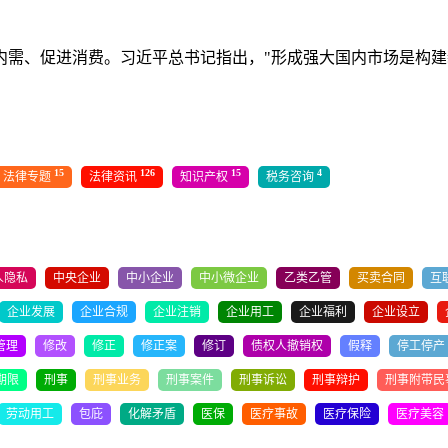
、促进消费。习近平总书记指出，"形成强大国内市场是构建新发
15
126
15
4
法律专题
法律资讯
知识产权
税务咨询
人隐私
中央企业
中小企业
中小微企业
乙类乙管
买卖合同
互
企业发展
企业合规
企业注销
企业用工
企业福利
企业设立
管理
修改
修正
修正案
修订
债权人撤销权
假释
停工停产
期限
刑事
刑事业务
刑事案件
刑事诉讼
刑事辩护
刑事附带民
劳动用工
包庇
化解矛盾
医保
医疗事故
医疗保险
医疗美容