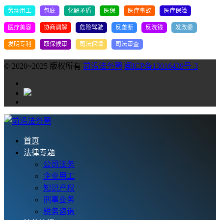
劳动用工
包庇
化解矛盾
医保
医疗事故
医疗保险
医疗美容
协商调解
危险驾驶
反垄断
反洗钱
发改委
发明专利
取保候审
司法保障
司法审查
© 2020~2025 版权所有
前沿法务圈
闽ICP备13016439号-3
首页
法律专题
公司法务
企业用工
知识产权
刑事业务
税务咨询