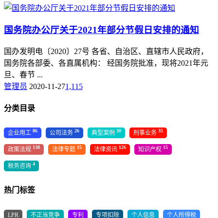
国务院办公厅关于2021年部分节假日安排的通知
国办发明电〔2020〕27号 各省、自治区、直辖市人民政府，
国务院各部委、各直属机构： 经国务院批准，现将2021年元
旦、春节 ...
管理员
2020-11-27
1,115
分类目录
86
26
30
35
企业用工
公司法务
典型案例
刑事业务
138
15
126
15
政策法规
法律专题
法律资讯
知识产权
4
税务咨询
热门标签
LPR
不正当竞争
专利
专项扣除
个人信息
个人所得税