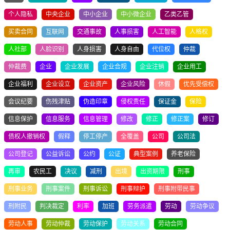
个人隐私
中央企业
中小企业
中小微企业
乙类乙管
买卖合同
互联网
交通事故
人事损害
人工智能
人格权
人社部
人脸识别
人身损害
人身自由
代位权
仲裁
仲裁费
企业
企业发展
企业合规
企业注销
企业用工
企业福利
企业设立
企业资产
企业风险
休假
优先受偿权
会议纪要
伤残津贴
伪造印章
侵权责任
保证金
保险
信息保护
信息服务
信息管理
修改
修正
修正案
修订
债权人撤销权
假释
停工停产
全覆盖
公司
公司法
公司登记
公益诉讼
公约
公证
典型案例
养老保险
再审
农民工
决议
减刑
出境
出资期限
刑事
刑事业务
刑事案件
刑事诉讼
刑事辩护
刑事附带民事
刑附民
判决裁定
利率
加班
劳务派遣
劳动
劳动争议
劳动人事
劳动仲裁
劳动保护
劳动关系
劳动合同