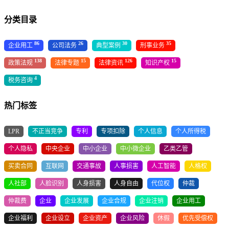
分类目录
86
26
30
35
企业用工
公司法务
典型案例
刑事业务
138
15
126
15
政策法规
法律专题
法律资讯
知识产权
4
税务咨询
热门标签
LPR
不正当竞争
专利
专项扣除
个人信息
个人所得税
个人隐私
中央企业
中小企业
中小微企业
乙类乙管
买卖合同
互联网
交通事故
人事损害
人工智能
人格权
人社部
人脸识别
人身损害
人身自由
代位权
仲裁
仲裁费
企业
企业发展
企业合规
企业注销
企业用工
企业福利
企业设立
企业资产
企业风险
休假
优先受偿权