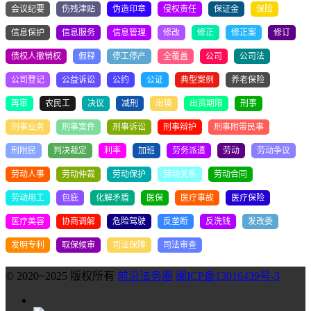
会议纪要
伤残津贴
伪造印章
侵权责任
保证金
保险
信息保护
信息服务
信息管理
修改
修正
修正案
修订
债权人撤销权
假释
停工停产
全覆盖
公司
公司法
公司登记
公益诉讼
公约
公证
典型案例
养老保险
再审
农民工
决议
减刑
出境
出资期限
刑事
刑事业务
刑事案件
刑事诉讼
刑事辩护
刑事附带民事
刑附民
判决裁定
利率
加班
劳务派遣
劳动
劳动争议
劳动人事
劳动仲裁
劳动保护
劳动关系
劳动合同
劳动用工
包庇
化解矛盾
医保
医疗事故
医疗保险
医疗美容
协商调解
危险驾驶
反垄断
反洗钱
发改委
发明专利
取保候审
司法保障
司法审查
© 2020~2025 版权所有
前沿法务圈
闽ICP备13016439号-3