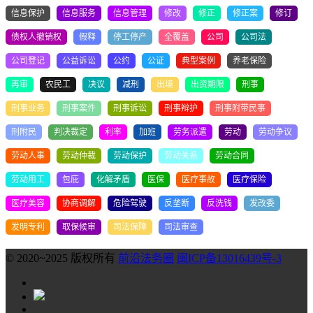
信息保护
信息服务
信息管理
修改
修正
修正案
修订
债权人撤销权
假释
停工停产
全覆盖
公司
公司法
公司登记
公益诉讼
公约
公证
典型案例
养老保险
再审
农民工
决议
减刑
出境
出资期限
刑事
刑事业务
刑事案件
刑事诉讼
刑事辩护
刑事附带民事
刑附民
判决裁定
利率
加班
劳务派遣
劳动
劳动争议
劳动人事
劳动仲裁
劳动保护
劳动关系
劳动合同
劳动用工
包庇
化解矛盾
医保
医疗事故
医疗保险
医疗美容
协商调解
危险驾驶
反垄断
反洗钱
发改委
发明专利
取保候审
司法保障
司法审查
© 2020~2025 版权所有
前沿法务圈
闽ICP备13016439号-3