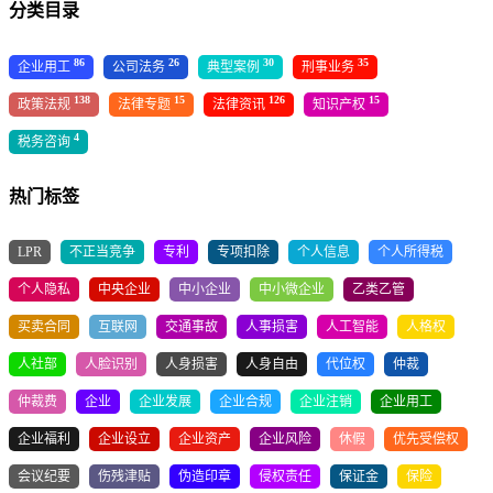
分类目录
86
26
30
35
企业用工
公司法务
典型案例
刑事业务
138
15
126
15
政策法规
法律专题
法律资讯
知识产权
4
税务咨询
热门标签
LPR
不正当竞争
专利
专项扣除
个人信息
个人所得税
个人隐私
中央企业
中小企业
中小微企业
乙类乙管
买卖合同
互联网
交通事故
人事损害
人工智能
人格权
人社部
人脸识别
人身损害
人身自由
代位权
仲裁
仲裁费
企业
企业发展
企业合规
企业注销
企业用工
企业福利
企业设立
企业资产
企业风险
休假
优先受偿权
会议纪要
伤残津贴
伪造印章
侵权责任
保证金
保险