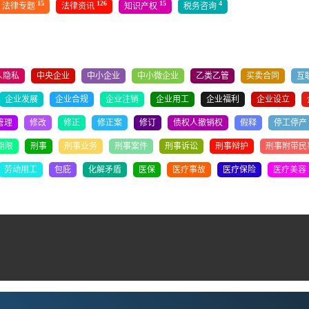
15
126
15
4
法律专题
法律资讯
知识产权
税务咨询
人隐私
中央企业
中小企业
中小微企业
乙类乙管
买卖合同
互
企业发展
企业合规
企业注销
企业用工
企业福利
企业设立
管理
修改
修正
修正案
修订
债权人撤销权
假释
停工停产
期限
刑事
刑事业务
刑事案件
刑事诉讼
刑事辩护
刑事附带民
劳动用工
包庇
化解矛盾
医保
医疗事故
医疗保险
医疗美容