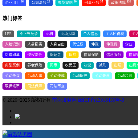
86
26
30
35
138
企业用工
公司法务
典型案例
刑事业务
政策法规
热门标签
LPR
不正当竞争
专利
专项扣除
个人信息
个人所得税
个
人脸识别
人身损害
人身自由
代位权
仲裁
仲裁费
企业
伪造印章
侵权责任
保证金
保险
信息保护
信息服务
信息
典型案例
养老保险
再审
农民工
决议
减刑
出境
出资
劳动争议
劳动人事
劳动仲裁
劳动保护
劳动关系
劳动合同
取保候审
司法保障
司法审查
© 2020~2025 版权所有
前沿法务圈
闽ICP备13016439号-3