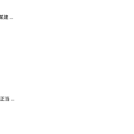
...
 ...