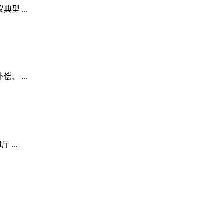
 ...
、 ...
...