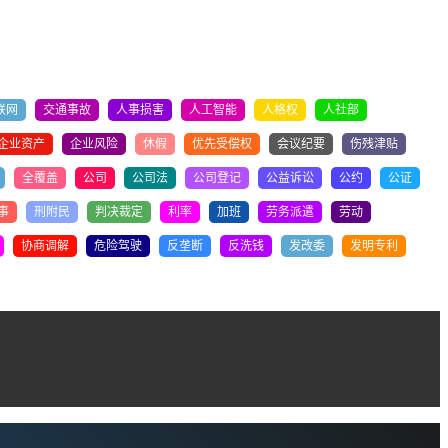
联网
交通事故
人事损害
人工智能
人格权
人社部
企业资产
企业风险
休假
优先受偿权
会议纪要
伤残津贴
全覆盖
公司
公司法
公司登记
公益诉讼
公约
公证
事
刑附民
判决裁定
利率
加班
劳务派遣
劳动
协商调解
危险驾驶
反垄断
反洗钱
发改委
发明专利