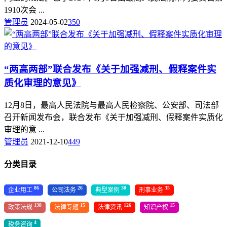
1910次会 ...
管理员
2024-05-02
350
“两高两部”联合发布《关于加强减刑、假释案件实
质化审理的意见》
12月8日，最高人民法院与最高人民检察院、公安部、司法部
召开新闻发布会，联合发布《关于加强减刑、假释案件实质化
审理的意 ...
管理员
2021-12-10
449
分类目录
86
26
30
35
企业用工
公司法务
典型案例
刑事业务
138
15
126
15
政策法规
法律专题
法律资讯
知识产权
4
税务咨询