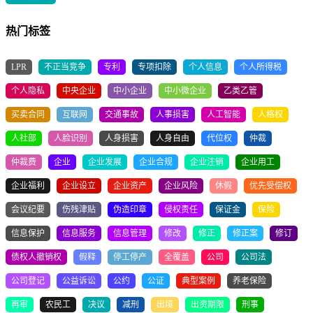
热门标签
LPR
不正当竞争
专利
专项扣除
个人信息
个人所得税
个人隐私
中央企业
中小企业
中小微企业
乙类乙管
买卖合同
互联网
交通事故
人事损害
人工智能
人格权
人社部
人脸识别
人身损害
人身自由
代位权
仲裁
仲裁费
企业
企业发展
企业合规
企业注销
企业用工
企业福利
企业设立
企业资产
企业风险
休假
优先受偿权
会议纪要
伤残津贴
伪造印章
侵权责任
保证金
保险
信息保护
信息服务
信息管理
修改
修正
修正案
修订
债权人撤销权
假释
停工停产
全覆盖
公司
公司法
公司登记
公益诉讼
公约
公证
典型案例
养老保险
再审
农民工
决议
减刑
出境
出资期限
刑事