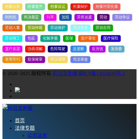
刑事业务
刑事案件
刑事诉讼
刑事辩护
刑事附带民事
刑附民
判决裁定
利率
加班
劳务派遣
劳动
劳动争议
劳动人事
劳动仲裁
劳动保护
劳动关系
劳动合同
劳动用工
包庇
化解矛盾
医保
医疗事故
医疗保险
医疗美容
协商调解
危险驾驶
反垄断
反洗钱
发改委
发明专利
取保候审
司法保障
司法审查
© 2020~2025 版权所有
前沿法务圈
闽ICP备13016439号-3
首页
法律专题
公司法务