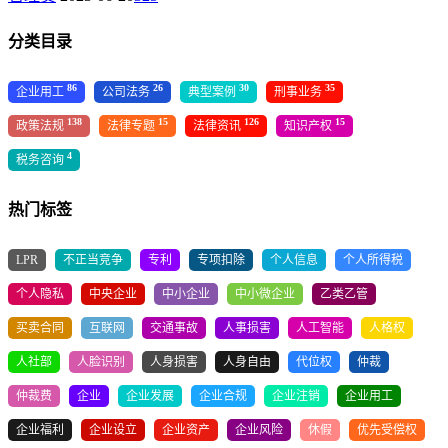
分类目录
86
26
30
35
企业用工
公司法务
典型案例
刑事业务
138
15
126
15
政策法规
法律专题
法律资讯
知识产权
4
税务咨询
热门标签
LPR
不正当竞争
专利
专项扣除
个人信息
个人所得税
个人隐私
中央企业
中小企业
中小微企业
乙类乙管
买卖合同
互联网
交通事故
人事损害
人工智能
人格权
人社部
人脸识别
人身损害
人身自由
代位权
仲裁
仲裁费
企业
企业发展
企业合规
企业注销
企业用工
企业福利
企业设立
企业资产
企业风险
休假
优先受偿权