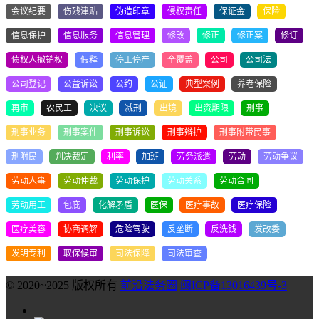
会议纪要
伤残津贴
伪造印章
侵权责任
保证金
保险
信息保护
信息服务
信息管理
修改
修正
修正案
修订
债权人撤销权
假释
停工停产
全覆盖
公司
公司法
公司登记
公益诉讼
公约
公证
典型案例
养老保险
再审
农民工
决议
减刑
出境
出资期限
刑事
刑事业务
刑事案件
刑事诉讼
刑事辩护
刑事附带民事
刑附民
判决裁定
利率
加班
劳务派遣
劳动
劳动争议
劳动人事
劳动仲裁
劳动保护
劳动关系
劳动合同
劳动用工
包庇
化解矛盾
医保
医疗事故
医疗保险
医疗美容
协商调解
危险驾驶
反垄断
反洗钱
发改委
发明专利
取保候审
司法保障
司法审查
© 2020~2025 版权所有
前沿法务圈
闽ICP备13016439号-3