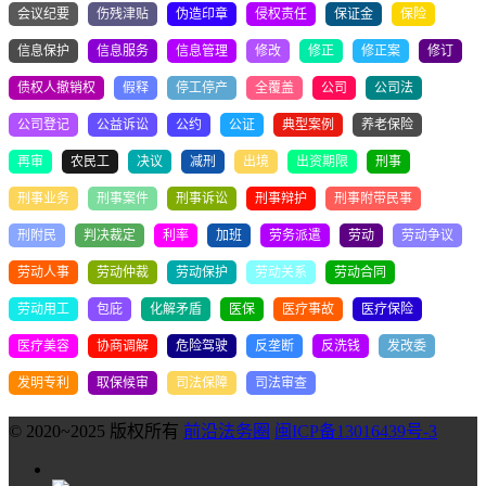
会议纪要
伤残津贴
伪造印章
侵权责任
保证金
保险
信息保护
信息服务
信息管理
修改
修正
修正案
修订
债权人撤销权
假释
停工停产
全覆盖
公司
公司法
公司登记
公益诉讼
公约
公证
典型案例
养老保险
再审
农民工
决议
减刑
出境
出资期限
刑事
刑事业务
刑事案件
刑事诉讼
刑事辩护
刑事附带民事
刑附民
判决裁定
利率
加班
劳务派遣
劳动
劳动争议
劳动人事
劳动仲裁
劳动保护
劳动关系
劳动合同
劳动用工
包庇
化解矛盾
医保
医疗事故
医疗保险
医疗美容
协商调解
危险驾驶
反垄断
反洗钱
发改委
发明专利
取保候审
司法保障
司法审查
© 2020~2025 版权所有
前沿法务圈
闽ICP备13016439号-3