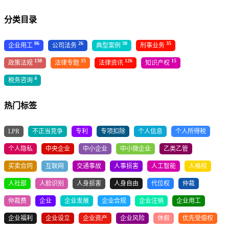
分类目录
86
26
30
35
企业用工
公司法务
典型案例
刑事业务
138
15
126
15
政策法规
法律专题
法律资讯
知识产权
4
税务咨询
热门标签
LPR
不正当竞争
专利
专项扣除
个人信息
个人所得税
个人隐私
中央企业
中小企业
中小微企业
乙类乙管
买卖合同
互联网
交通事故
人事损害
人工智能
人格权
人社部
人脸识别
人身损害
人身自由
代位权
仲裁
仲裁费
企业
企业发展
企业合规
企业注销
企业用工
企业福利
企业设立
企业资产
企业风险
休假
优先受偿权