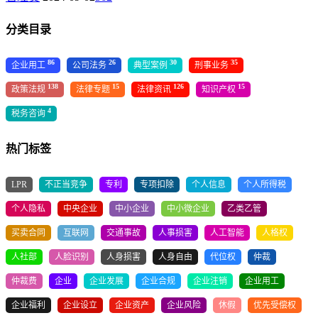
分类目录
86
26
30
35
企业用工
公司法务
典型案例
刑事业务
138
15
126
15
政策法规
法律专题
法律资讯
知识产权
4
税务咨询
热门标签
LPR
不正当竞争
专利
专项扣除
个人信息
个人所得税
个人隐私
中央企业
中小企业
中小微企业
乙类乙管
买卖合同
互联网
交通事故
人事损害
人工智能
人格权
人社部
人脸识别
人身损害
人身自由
代位权
仲裁
仲裁费
企业
企业发展
企业合规
企业注销
企业用工
企业福利
企业设立
企业资产
企业风险
休假
优先受偿权