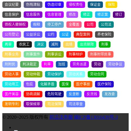
会议纪要
伤残津贴
伪造印章
侵权责任
保证金
保险
信息保护
信息服务
信息管理
修改
修正
修正案
修订
债权人撤销权
假释
停工停产
全覆盖
公司
公司法
公司登记
公益诉讼
公约
公证
典型案例
养老保险
再审
农民工
决议
减刑
出境
出资期限
刑事
刑事业务
刑事案件
刑事诉讼
刑事辩护
刑事附带民事
刑附民
判决裁定
利率
加班
劳务派遣
劳动
劳动争议
劳动人事
劳动仲裁
劳动保护
劳动关系
劳动合同
劳动用工
包庇
化解矛盾
医保
医疗事故
医疗保险
医疗美容
协商调解
危险驾驶
反垄断
反洗钱
发改委
发明专利
取保候审
司法保障
司法审查
© 2020~2025 版权所有
前沿法务圈
闽ICP备13016439号-3