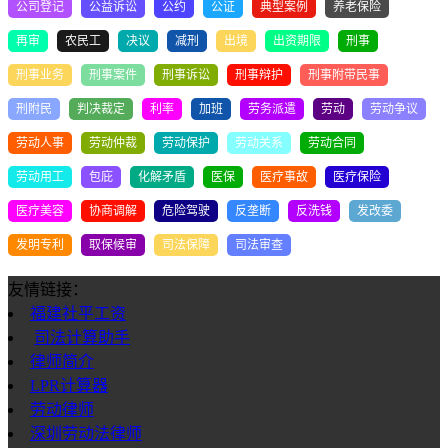
公司登记
公益诉讼
公约
公证
典型案例
养老保险
再审
农民工
决议
减刑
出境
出资期限
刑事
刑事业务
刑事案件
刑事诉讼
刑事辩护
刑事附带民事
刑附民
判决裁定
利率
加班
劳务派遣
劳动
劳动争议
劳动人事
劳动仲裁
劳动保护
劳动关系
劳动合同
劳动用工
包庇
化解矛盾
医保
医疗事故
医疗保险
医疗美容
协商调解
危险驾驶
反垄断
反洗钱
发改委
发明专利
取保候审
司法保障
司法审查
友情链接：
福建社平工资
司法计算助手
律师简介
LPR计算器
劳动律师
深圳劳动法律师