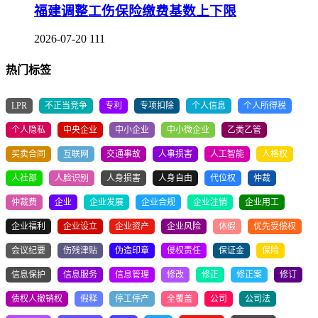
福建调整工伤保险缴费基数上下限
2026-07-20
111
热门标签
LPR
不正当竞争
专利
专项扣除
个人信息
个人所得税
个人隐私
中央企业
中小企业
中小微企业
乙类乙管
买卖合同
互联网
交通事故
人事损害
人工智能
人格权
人社部
人脸识别
人身损害
人身自由
代位权
仲裁
仲裁费
企业
企业发展
企业合规
企业注销
企业用工
企业福利
企业设立
企业资产
企业风险
休假
优先受偿权
会议纪要
伤残津贴
伪造印章
侵权责任
保证金
保险
信息保护
信息服务
信息管理
修改
修正
修正案
修订
债权人撤销权
假释
停工停产
全覆盖
公司
公司法